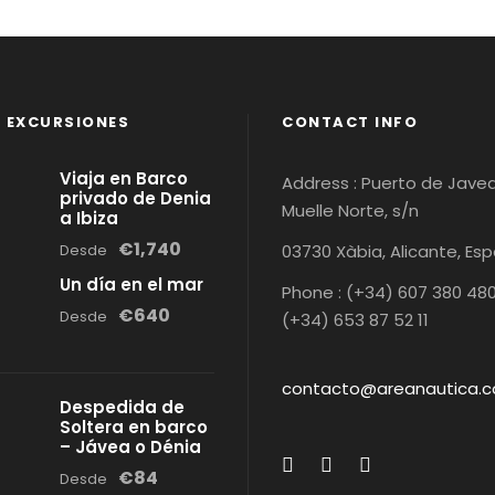
 EXCURSIONES
CONTACT INFO
Viaja en Barco
Address : Puerto de Javea
privado de Denia
Muelle Norte, s/n
a Ibiza
€1,740
Desde
03730 Xàbia, Alicante, Es
Un día en el mar
Phone : (+34) 607 380 480
€640
Desde
(+34) 653 87 52 11
contacto@areanautica.
Despedida de
Soltera en barco
– Jávea o Dénia
€84
Desde