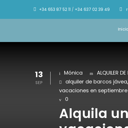
+34 653 87 52 11
/
+34 637 02 39 49
Inici
13
Mónica
ALQUILER DE
alquiler de barcos jávea
SEP
vacaciones en septiembre
0
Alquila u