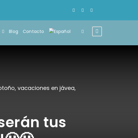
Blog
Contacto
otoño
,
vacaciones en jávea
,
serán tus