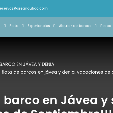
reservas@areanautica.com
o
Flota
Experiencias
Alquiler de barcos
Pesca
 BARCO EN JÁVEA Y DENIA
,
flota de barcos en jávea y denia
,
vacaciones de 
n barco en Jávea y 