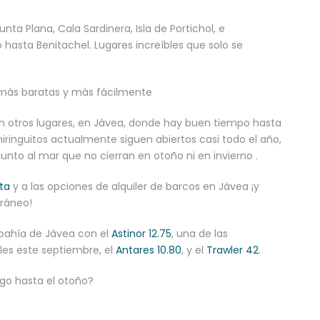
unta Plana, Cala Sardinera, Isla de Portichol, e
hasta Benitachel. Lugares increíbles que solo se
s más baratas y más fácilmente
 otros lugares, en Jávea, donde hay buen tiempo hasta
iringuitos actualmente siguen abiertos casi todo el año,
nto al mar que no cierran en otoño ni en invierno .
ta
y a las opciones de alquiler de barcos en Jávea ¡y
rráneo!
bahía de Jávea con el
Astinor 12.75
, una de las
les este septiembre, el
Antares 10.80
, y el
Trawler 42
.
ego hasta el otoño?