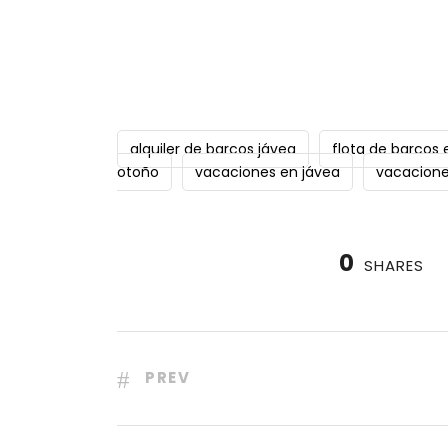
alquiler de barcos jávea
flota de barcos 
otoño
vacaciones en jávea
vacacione
0
SHARES
PREV