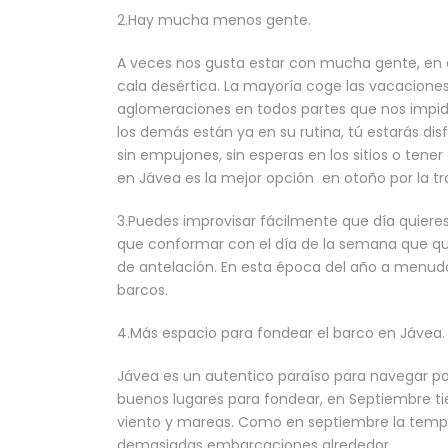
2.Hay mucha menos gente.
A veces nos gusta estar con mucha gente, en ci
cala desértica. La mayoría coge las vacacion
aglomeraciones en todos partes que nos impide
los demás están ya en su rutina, tú estarás di
sin empujones, sin esperas en los sitios o tener
en Jávea es la mejor opción en otoño por la tra
3.Puedes improvisar fácilmente que día quieres 
que conformar con el día de la semana que que
de antelación. En esta época del año a menudo 
barcos.
4.Más espacio para fondear el barco en Jávea.
Jávea es un autentico paraíso para navegar por
buenos lugares para fondear, en Septiembre tie
viento y mareas. Como en septiembre la tempe
demasiadas embarcaciones alrededor.