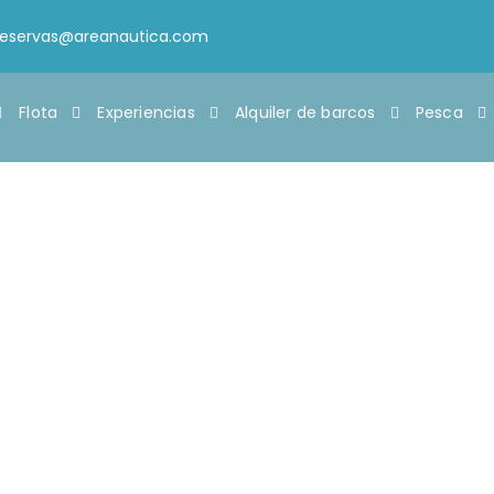
reservas@areanautica.com
Flota
Experiencias
Alquiler de barcos
Pesca
 Mundo en PESCA