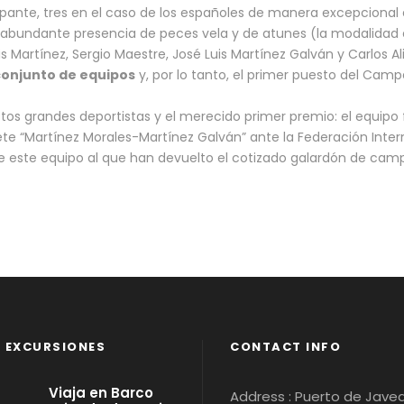
cipante, tres en el caso de los españoles de manera excepcional
n abundante presencia de peces vela y de atunes (la modalidad e
 Martínez, Sergio Maestre, José Luis Martínez Galván y Carlos Al
conjunto de equipos
y, por lo tanto, el primer puesto del Cam
estos grandes deportistas y el merecido primer premio: el equipo
ete “Martínez Morales-Martínez Galván” ante la Federación Inte
e este equipo al que han devuelto el cotizado galardón de cam
 EXCURSIONES
CONTACT INFO
Viaja en Barco
Address : Puerto de Javea