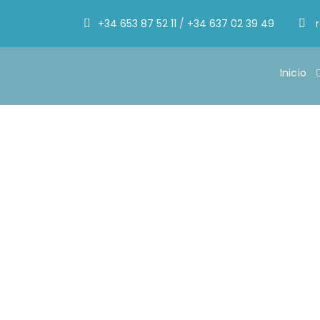
+34 653 87 52 11
/
+34 637 02 39 49
Inicio
Campeones del