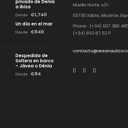
privado de Denia
Muelle Norte, s/n
a Ibiza
€1,740
Desde
03730 Xàbia, Alicante, Es
Un día en el mar
Phone : (+34) 607 380 480
€640
Desde
(+34) 653 87 52 11
contacto@areanautica.
Despedida de
Soltera en barco
– Jávea o Dénia
€84
Desde