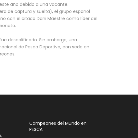
 este año debido a una vacante.
ra de captura y suelta), el grupo español
iño con el citado Dani Maestre como líder del
peonato.
 fue descalificado. Sin embargo, una
rnacional de Pesca Deportiva, con sede en
peones.
Campeones del Mundo en
PESCA
,