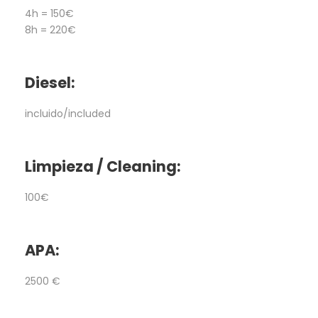
4h = 150€
8h = 220€
Diesel:
incluido/included
Limpieza / Cleaning:
100€
APA:
2500 €