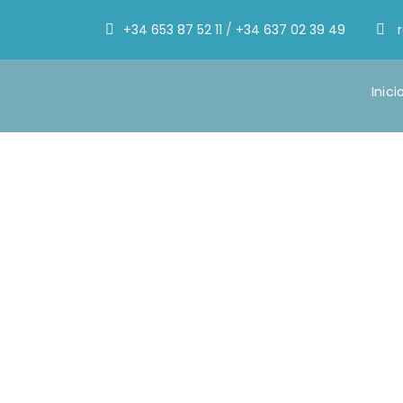
+34 653 87 52 11
/
+34 637 02 39 49
Inici
Day
junio 5, 2019