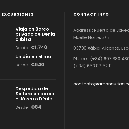
 EXCURSIONES
CONTACT INFO
Viaja en Barco
Address : Puerto de Javea
privado de Denia
Muelle Norte, s/n
a Ibiza
€1,740
Desde
03730 Xàbia, Alicante, Es
Un día en el mar
Phone : (+34) 607 380 480
€640
Desde
(+34) 653 87 52 11
contacto@areanautica.
Despedida de
Soltera en barco
– Jávea o Dénia
€84
Desde