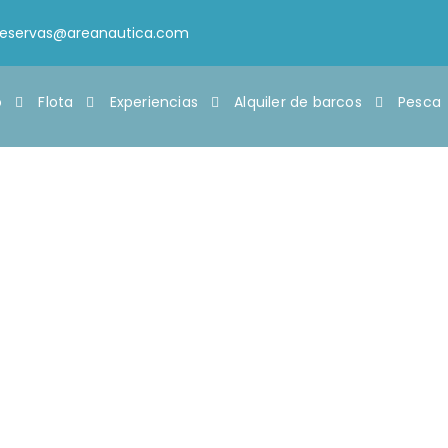
reservas@areanautica.com
o
Flota
Experiencias
Alquiler de barcos
Pesca