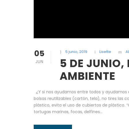
05
5 junio, 2019
Lisette
A
5 DE JUNIO,
JUN
AMBIENTE
¿Y si nos ayudamos entre todos y ayudamos 
bolsas reutilizables (cartón, tela), no tires las co
plástico, evita el uso de cubiertos de plástico
tortugas marinas, focas, delfines...