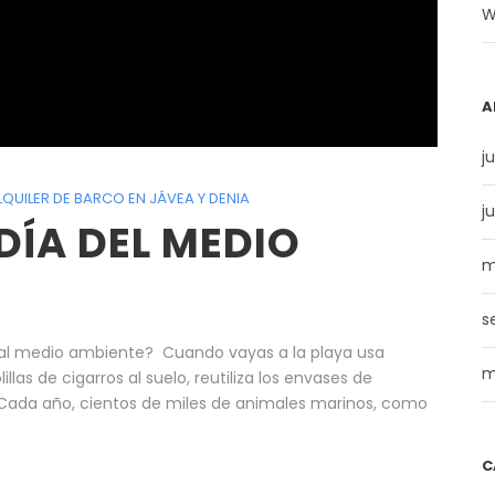
W
A
ju
LQUILER DE BARCO EN JÁVEA Y DENIA
j
 DÍA DEL MEDIO
m
s
al medio ambiente? Cuando vayas a la playa usa
m
lillas de cigarros al suelo, reutiliza los envases de
. “Cada año, cientos de miles de animales marinos, como
C