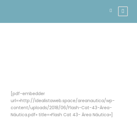
Flashcat 43
[pdf-embedder
url=»http://idealistaweb.space/areanautica/wp-
content/uploads/2018/06/Flash-Cat-43-Área-
Náutica.pdf» title=»Flash Cat 43- Área Náutica»]